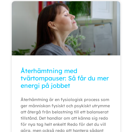
Återhämtning med
tvärtompauser: Så får du mer
energi på jobbet
Återhämtning är en fysiologisk process som
ger människan fysiskt och psykiskt utrymme
att återgå från belastning till ett balanserat
tillstånd. Det handlar om att känna sig redo
för nya tag helt enkelt! Redo för det du vill
göra, men också redo att hantera sådant