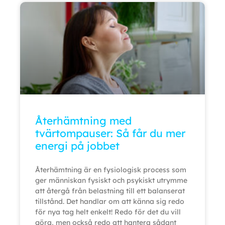
Återhämtning med
tvärtompauser: Så får du mer
energi på jobbet
Återhämtning är en fysiologisk process som
ger människan fysiskt och psykiskt utrymme
att återgå från belastning till ett balanserat
tillstånd. Det handlar om att känna sig redo
för nya tag helt enkelt! Redo för det du vill
göra, men också redo att hantera sådant