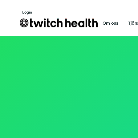
Login
Om oss
Tjän