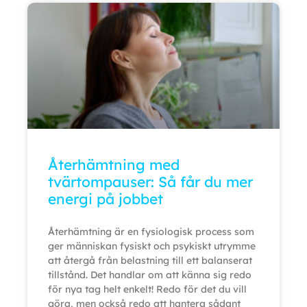
Återhämtning med
tvärtompauser: Så får du mer
energi på jobbet
Återhämtning är en fysiologisk process som
ger människan fysiskt och psykiskt utrymme
att återgå från belastning till ett balanserat
tillstånd. Det handlar om att känna sig redo
för nya tag helt enkelt! Redo för det du vill
göra, men också redo att hantera sådant