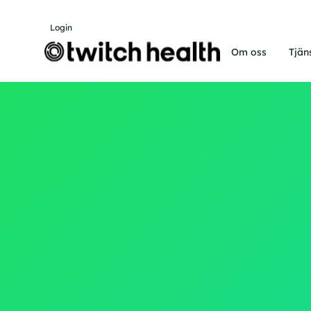
Login
Om oss
Tjän