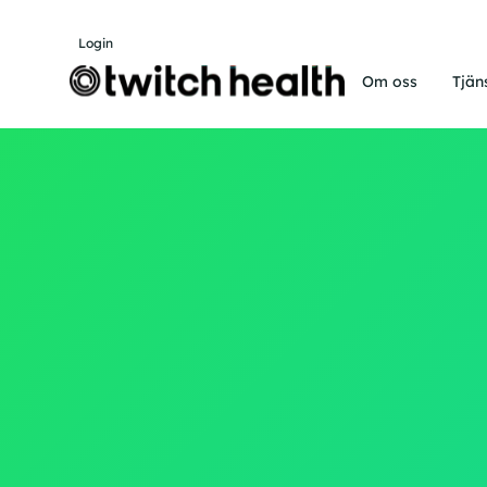
Login
Om oss
Tjän