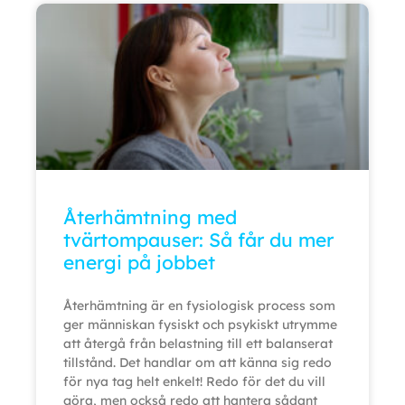
Återhämtning med
tvärtompauser: Så får du mer
energi på jobbet
Återhämtning är en fysiologisk process som
ger människan fysiskt och psykiskt utrymme
att återgå från belastning till ett balanserat
tillstånd. Det handlar om att känna sig redo
för nya tag helt enkelt! Redo för det du vill
göra, men också redo att hantera sådant