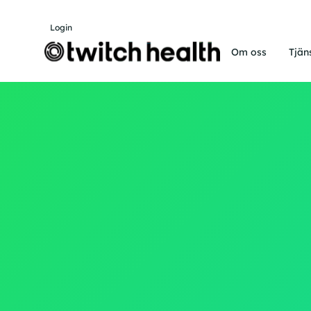
Login
Om oss
Tjän