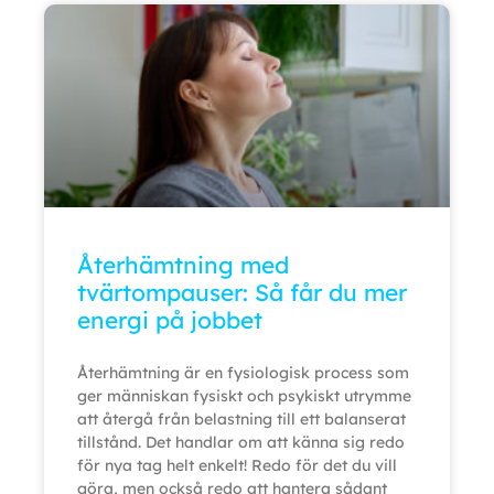
Återhämtning med
tvärtompauser: Så får du mer
energi på jobbet
Återhämtning är en fysiologisk process som
ger människan fysiskt och psykiskt utrymme
att återgå från belastning till ett balanserat
tillstånd. Det handlar om att känna sig redo
för nya tag helt enkelt! Redo för det du vill
göra, men också redo att hantera sådant