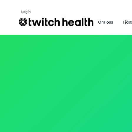
Login
Om oss
Tjän