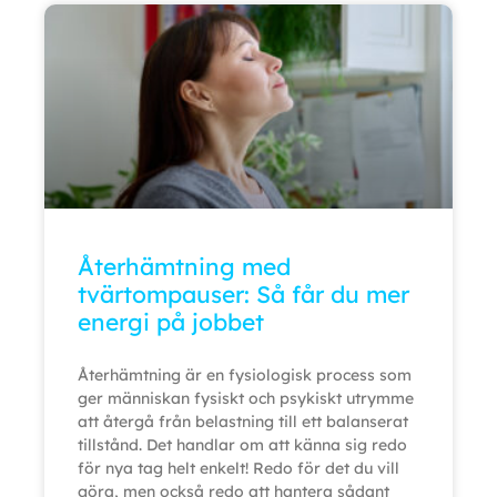
Återhämtning med
tvärtompauser: Så får du mer
energi på jobbet
Återhämtning är en fysiologisk process som
ger människan fysiskt och psykiskt utrymme
att återgå från belastning till ett balanserat
tillstånd. Det handlar om att känna sig redo
för nya tag helt enkelt! Redo för det du vill
göra, men också redo att hantera sådant