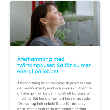
Återhämtning med
tvärtompauser: Så får du mer
energi på jobbet
Återhämtning är en fysiologisk process som
ger människan fysiskt och psykiskt utrymme
att återgå från belastning till ett balanserat
tillstånd. Det handlar om att känna sig redo
för nya tag helt enkelt! Redo för det du vill
göra, men också redo att hantera sådant