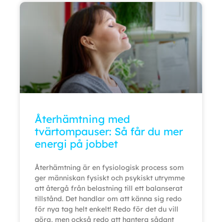
Återhämtning med
tvärtompauser: Så får du mer
energi på jobbet
Återhämtning är en fysiologisk process som
ger människan fysiskt och psykiskt utrymme
att återgå från belastning till ett balanserat
tillstånd. Det handlar om att känna sig redo
för nya tag helt enkelt! Redo för det du vill
göra, men också redo att hantera sådant