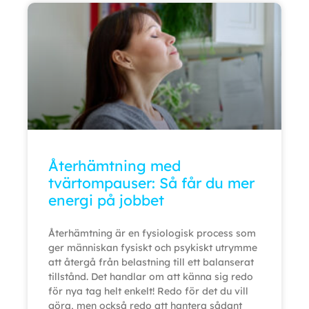
Återhämtning med
tvärtompauser: Så får du mer
energi på jobbet
Återhämtning är en fysiologisk process som
ger människan fysiskt och psykiskt utrymme
att återgå från belastning till ett balanserat
tillstånd. Det handlar om att känna sig redo
för nya tag helt enkelt! Redo för det du vill
göra, men också redo att hantera sådant