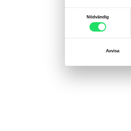
Samtyckesval
Nödvändig
Avvisa