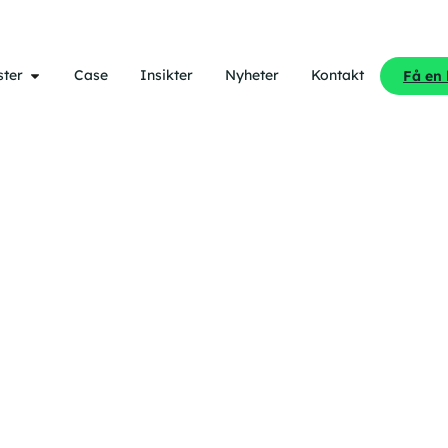
ster
Case
Insikter
Nyheter
Kontakt
Få en