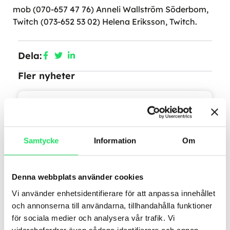
mob (070-657 47 76) Anneli Wallström Söderbom,
Twitch (073-652 53 02) Helena Eriksson, Twitch.
Dela:
Fler nyheter
Twitch Health föreläste om
longevity hos SBAB
Samtycke
Information
Om
Hur påverkar våra livsstilsval hur vi åldras?
Och vad säger egentligen forskningen om
longevity – det förlängda, friska livet? Detta
Denna webbplats använder cookies
LÄS MER »
Vi använder enhetsidentifierare för att anpassa innehållet
och annonserna till användarna, tillhandahålla funktioner
för sociala medier och analysera vår trafik. Vi
november 30, 2025