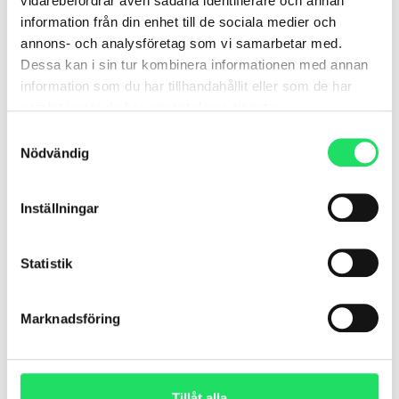
vidarebefordrar även sådana identifierare och annan
information från din enhet till de sociala medier och
annons- och analysföretag som vi samarbetar med.
Karolinska Institutet och
Dessa kan i sin tur kombinera informationen med annan
Twitch Health Startar Årlig
information som du har tillhandahållit eller som de har
Health Challenge
samlat in när du har använt deras tjänster.
Samtyckesval
Det årliga samarbetet mellan Karolinska
Nödvändig
Institutet (KI) och Twitch Health, KI Health
Challenge, har inletts. Utmaningen bVi är
glada att
Inställningar
LÄS MER »
Statistik
november 13, 2025
Marknadsföring
A8 – Välbefinnande på
kontoret
Tillåt alla