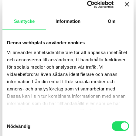
november 30, 2025
Samtycke
Information
Om
Karolinska Institutet och
Twitch Health Startar Årlig
Denna webbplats använder cookies
Health Challenge
Vi använder enhetsidentifierare för att anpassa innehållet
och annonserna till användarna, tillhandahålla funktioner
Det årliga samarbetet mellan Karolinska
för sociala medier och analysera vår trafik. Vi
Institutet (KI) och Twitch Health, KI Health
vidarebefordrar även sådana identifierare och annan
Challenge, har inletts. Utmaningen bVi är
glada att
information från din enhet till de sociala medier och
annons- och analysföretag som vi samarbetar med.
Dessa kan i sin tur kombinera informationen med annan
LÄS MER »
information som du har tillhandahållit eller som de har
samlat in när du har använt deras tjänster.
november 13, 2025
Samtyckesval
Nödvändig