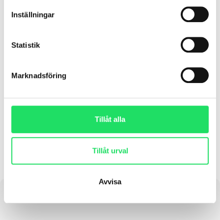
A8 – Välbefinnande på
Inställningar
kontoret
Twitch Health fortsätter att utveckla konceptet
Statistik
för fastighetsbolag som vill erbjuda sina
hyresgäster en hälsoservice integrerad i
vardagen. Under pandemin,
Marknadsföring
LÄS MER »
Tillåt alla
oktober 21, 2025
Tillåt urval
Avvisa