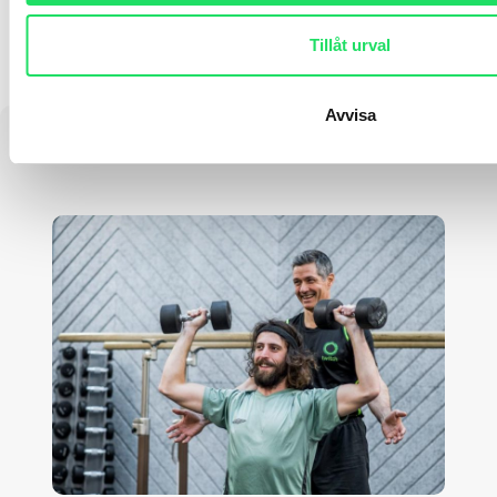
FÖREGÅENDE
NÄSTA
Att skapa högt deltagande i hälsa och friskvård
Judolandslaget utökar avtal med Twitch Health
Tillåt urval
Avvisa