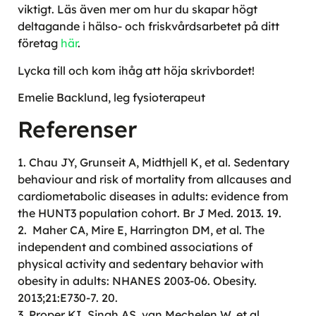
viktigt. Läs även mer om hur du skapar högt
deltagande i hälso- och friskvårdsarbetet på ditt
företag
här
.
Lycka till och kom ihåg att höja skrivbordet!
Emelie Backlund, leg fysioterapeut
Referenser
1. Chau JY, Grunseit A, Midthjell K, et al. Sedentary
behaviour and risk of mortality from allcauses and
cardiometabolic diseases in adults: evidence from
the HUNT3 population cohort. Br J Med. 2013. 19.
2. Maher CA, Mire E, Harrington DM, et al. The
independent and combined associations of
physical activity and sedentary behavior with
obesity in adults: NHANES 2003-06. Obesity.
2013;21:E730-7. 20.
3. Proper KI, Singh AS, van Mechelen W, et al.