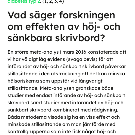
diabetes typ 2
. (1, 2, 3, 4)
Vad säger forskningen
om effekten av höj- och
sänkbara skrivbord?
En större meta-analys i mars 2016 konstaterade att
vi har väldigt låg evidens (svaga bevis) för att
införandet av höj- och sänkbart skrivbord påverkar
stillasittande i den utsträckning att det kan minska
hälsoriskerna som uppstår vid långvarigt
stillasittande. Meta-analysen granskade både
studier med endast införande av höj- och sänkbart
skrivbord samt studier med införandet av höj- och
sänkbart skrivbord kombinerat med rådgivning.
Båda metoderna visade sig ha en viss effekt och
minskade stillasittande om man jämförde med
kontrollgrupperna som inte fick något höj- och