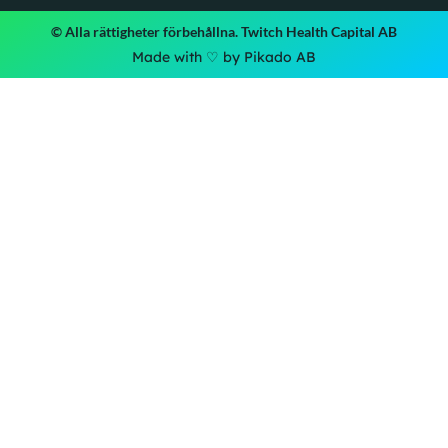
© Alla rättigheter förbehållna. Twitch Health Capital AB
Made with ♡ by Pikado AB