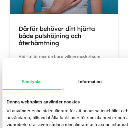
Därför behöver ditt hjärta
både pulshöjning och
återhämtning
Hjärtat är mer än bara vilken muskel som
helst! I medicinsk mening är det en pump som
cirkulerar blod, men
Samtycke
Information
LÄS MER »
februari 14, 2026
Denna webbplats använder cookies
Vi använder enhetsidentifierare för att anpassa innehållet och
användarna, tillhandahålla funktioner för sociala medier och a
vidarebefordrar även sådana identifierare och annan informatio