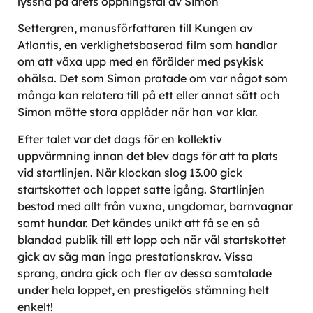
lyssna på årets öppningstal av Simon
Settergren, manusförfattaren till Kungen av
Atlantis, en verklighetsbaserad film som handlar
om att växa upp med en förälder med psykisk
ohälsa. Det som Simon pratade om var något som
många kan relatera till på ett eller annat sätt och
Simon mötte stora applåder när han var klar.
Efter talet var det dags för en kollektiv
uppvärmning innan det blev dags för att ta plats
vid startlinjen. När klockan slog 13.00 gick
startskottet och loppet satte igång. Startlinjen
bestod med allt från vuxna, ungdomar, barnvagnar
samt hundar. Det kändes unikt att få se en så
blandad publik till ett lopp och när väl startskottet
gick av såg man inga prestationskrav. Vissa
sprang, andra gick och fler av dessa samtalade
under hela loppet, en prestigelös stämning helt
enkelt!