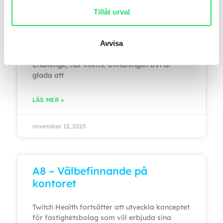
Twitch Health Startar Årlig
Tillåt urval
Health Challenge
Avvisa
Det årliga samarbetet mellan Karolinska
Institutet (KI) och Twitch Health, KI Health
Challenge, har inletts. Utmaningen bVi är
glada att
LÄS MER »
november 13, 2025
A8 – Välbefinnande på
kontoret
Twitch Health fortsätter att utveckla konceptet
för fastighetsbolag som vill erbjuda sina