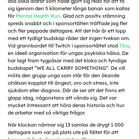
alla olika åldrar som hade gjort sig redo för att ta
sig igenom den 5 kilometer långa banan som kallas
för
Mental Health Run
. Glad och positiv stämning
spreds snabbt och i sponsortälten träffade jag fler
och fler peppade deltagare. Att det här är ett lopp
med ett tydligt budskap råder det ingen tvekan om.
Vid grannbordet till Twitch i sponsortältet stod
Tilia
,
en ideell organisation för ungas psykiska hälsa. De
har lagt fram tygpåsar med det kloka och fyndiga
budskapet ”WE ALL CARRY SOMETHING”. De vill
möta den grupp unga som står för den ökande
ohälsan kopplat till ångest, oro och stress, inte
sjukdom eller diagnos. Där de ser att det finns ett
glapp idag, någonstans att vända sig. Det var
mycket intressant att höra deras historia och hur
de arbetar med så viktiga frågor.
När klockan närmar sig 13 samlas de drygt 1 000
deltagare som var på plats ute på fältet för att