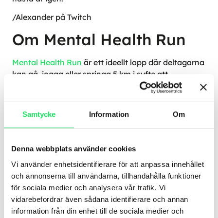
/Alexander på Twitch
Om Mental Health Run
Mental Health Run
är ett ideellt lopp där deltagarna
kan gå, jogga eller springa 5 km i syfte att
synliggöra den fysiska aktivitetens betydelse för
vår psykiska hälsa. Allt överskott från loppet går
oavkortat till Psykiatrifonden vars uppdrag är att
Samtycke
Information
Om
öka kunskap inom hela det psykiatriska och
psykologiska fältet och för att minska fördomar om
psykisk ohälsa.
Denna webbplats använder cookies
Kontakt
Vi använder enhetsidentifierare för att anpassa innehållet
och annonserna till användarna, tillhandahålla funktioner
för sociala medier och analysera vår trafik. Vi
För mer info, kontakta
vidarebefordrar även sådana identifierare och annan
alexander.jansson@twitch.se
.
information från din enhet till de sociala medier och