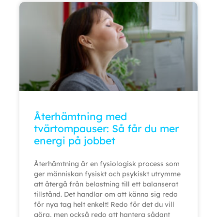
Återhämtning med
tvärtompauser: Så får du mer
energi på jobbet
Återhämtning är en fysiologisk process som
ger människan fysiskt och psykiskt utrymme
att återgå från belastning till ett balanserat
tillstånd. Det handlar om att känna sig redo
för nya tag helt enkelt! Redo för det du vill
göra, men också redo att hantera sådant