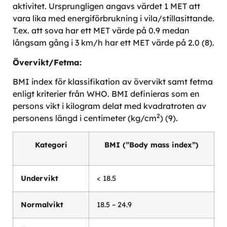
aktivitet. Ursprungligen angavs värdet 1 MET att
vara lika med energiförbrukning i vila/stillasittande.
T.ex. att sova har ett MET värde på 0.9 medan
långsam gång i 3 km/h har ett MET värde på 2.0 (8).
Övervikt/Fetma:
BMI index för klassifikation av övervikt samt fetma
enligt kriterier från WHO. BMI definieras som en
persons vikt i kilogram delat med kvadratroten av
2
personens längd i centimeter (kg/cm
) (9).
Kategori
BMI (”Body mass index”)
Undervikt
< 18.5
Normalvikt
18.5 – 24.9