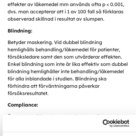
effekter av läkemedel mm används ofta p < 0.001,
dvs. man accepterar att i 1 av 100 fall så förklaras
observerad skillnad i resultat av slumpen.
Blindning:
Betyder maskering. Vid dubbel blindning
hemlighålls behandling/läkemedel för patienter,
försöksledare samt den som utvärderar effekten.
Enkel blindning som inte är lika effektiv som dubbel
blindning hemlighåller inte behandling/läkemedel
för alla inblandade i studien. Blindning ska
förhindra att förväntningarna påverkar
försöksresultatet.
Compliance:
Även kallat följsamhet. Beskriver hur väl en patient
följer en rekommendation, t.ex. hur väl enligt
rekommendationer patienten tar ett läkemedel