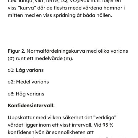
t.ex. längd, vikt, fett%, IQ, VO
Max m.fl. följer en
2
viss ”kurva” där de flesta medelvärdena hamnar i
mitten med en viss spridning åt båda hållen.
Figur 2. Normalfördelningskurva med olika varians
(σ) runt ett medelvärde (m).
σ1: Låg varians
σ2: Medel varians
σ3: Hög varians
Konfidensintervall:
Uppskattar med vilken säkerhet det ”verkliga”
värdet ligger inom ett visst intervall. Vid 95 %
konfidensnivån är sannolikheten att