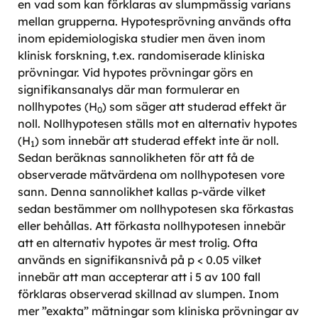
en vad som kan förklaras av slumpmässig varians
mellan grupperna. Hypotesprövning används ofta
inom epidemiologiska studier men även inom
klinisk forskning, t.ex. randomiserade kliniska
prövningar. Vid hypotes prövningar görs en
signifikansanalys där man formulerar en
nollhypotes (H
) som säger att studerad effekt är
0
noll. Nollhypotesen ställs mot en alternativ hypotes
(H
) som innebär att studerad effekt inte är noll.
1
Sedan beräknas sannolikheten för att få de
observerade mätvärdena om nollhypotesen vore
sann. Denna sannolikhet kallas p-värde vilket
sedan bestämmer om nollhypotesen ska förkastas
eller behållas. Att förkasta nollhypotesen innebär
att en alternativ hypotes är mest trolig. Ofta
används en signifikansnivå på p < 0.05 vilket
innebär att man accepterar att i 5 av 100 fall
förklaras observerad skillnad av slumpen. Inom
mer ”exakta” mätningar som kliniska prövningar av