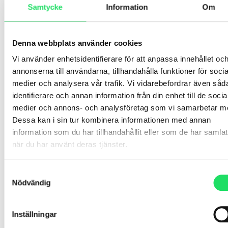
ordinerat av läkare.
Samtycke
Information
Om
Dödlighet:
Delas upp i
Denna webbplats använder cookies
Vi använder enhetsidentifierare för att anpassa innehållet oc
Mortalitet:
vilket beskrivs som dödsfall per år i en
annonserna till användarna, tillhandahålla funktioner för socia
given population (ofta 100 000).
medier och analysera vår trafik. Vi vidarebefordrar även såd
Letalitet:
andelen dödsfall till följd av sjukdomen
identifierare och annan information från din enhet till de socia
bland dem som har en diagnos, uttrycks ofta i
medier och annons- och analysföretag som vi samarbetar m
procent döda under ett år i förhållande som fått
Dessa kan i sin tur kombinera informationen med annan
diagnos.
information som du har tillhandahållit eller som de har samlat
när du har använt deras tjänster.
Ko-morbiditet:
Samtidig sjukdom. Sjukdom som studiedeltagare
Samtyckesval
har men som inte är primärt den sjukdom studien
Nödvändig
undersöker.
Inställningar