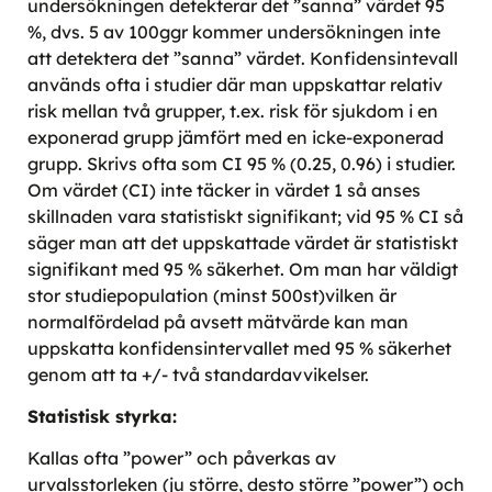
undersökningen detekterar det ”sanna” värdet 95
%, dvs. 5 av 100ggr kommer undersökningen inte
att detektera det ”sanna” värdet. Konfidensintevall
används ofta i studier där man uppskattar relativ
risk mellan två grupper, t.ex. risk för sjukdom i en
exponerad grupp jämfört med en icke-exponerad
grupp. Skrivs ofta som CI 95 % (0.25, 0.96) i studier.
Om värdet (CI) inte täcker in värdet 1 så anses
skillnaden vara statistiskt signifikant; vid 95 % CI så
säger man att det uppskattade värdet är statistiskt
signifikant med 95 % säkerhet. Om man har väldigt
stor studiepopulation (minst 500st)vilken är
normalfördelad på avsett mätvärde kan man
uppskatta konfidensintervallet med 95 % säkerhet
genom att ta +/- två standardavvikelser.
Statistisk styrka:
Kallas ofta ”power” och påverkas av
urvalsstorleken (ju större, desto större ”power”) och