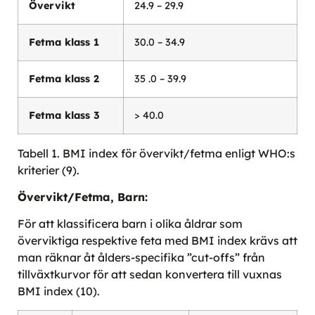
Övervikt
24.9 – 29.9
Fetma klass 1
30.0 – 34.9
Fetma klass 2
35 .0 – 39.9
Fetma klass 3
> 40.0
Tabell 1. BMI index för övervikt/fetma enligt WHO:s
kriterier (9).
Övervikt/Fetma, Barn:
För att klassificera barn i olika åldrar som
överviktiga respektive feta med BMI index krävs att
man räknar åt ålders-specifika ”cut-offs” från
tillväxtkurvor för att sedan konvertera till vuxnas
BMI index (10).