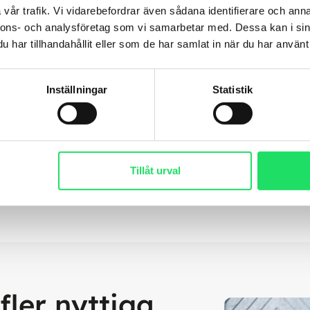
vår trafik. Vi vidarebefordrar även sådana identifierare och anna
nnons- och analysföretag som vi samarbetar med. Dessa kan i sin
b +4670-790 56 60, mail
har tillhandahållit eller som de har samlat in när du har använt 
27,
pontus.wiking@untiedspaces.se
, .
Inställningar
Statistik
Tillåt urval
fler nyttiga