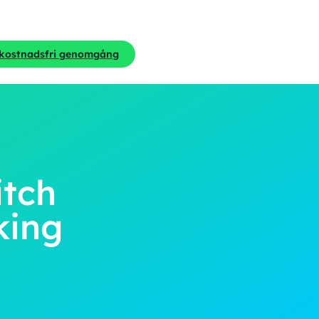
 kostnadsfri genomgång
itch
king