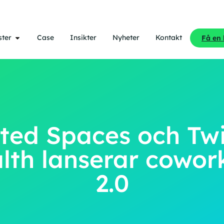
ster
Case
Insikter
Nyheter
Kontakt
Få en
ted Spaces och Tw
lth lanserar cowor
2.0