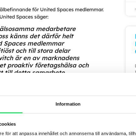
 välbefinnande för United Spaces medlemmar.
United Spaces säger:
t hälsosamma medarbetare
ss känns det därför helt
ted Spaces medlemmar
iöst och till stora delar
witch är en av marknadens
t proaktiv företagshälsa och
tt till detta samarbete.
-koncept med flexibla kontorslösningar för
Information
s med en community bestående av tusentals
 Du hittar
United Spaces
i Stockholm,
cookies
e för att anpassa innehållet och annonserna till användarna, tillh