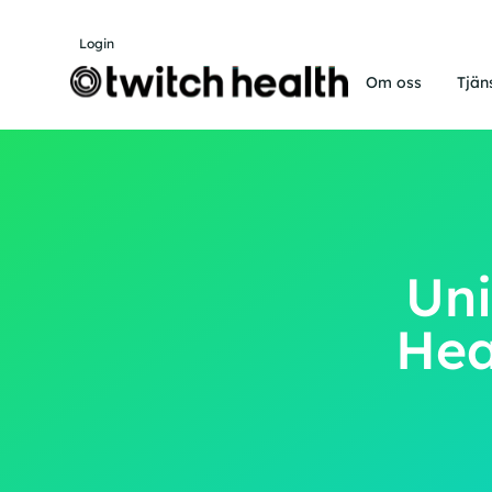
Login
Om oss
Tjän
Uni
Hea