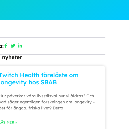
a:
r nyheter
Twitch Health föreläste om
longevity hos SBAB
Hur påverkar våra livsstilsval hur vi åldras? Och
vad säger egentligen forskningen om longevity –
det förlängda, friska livet? Detta
LÄS MER »