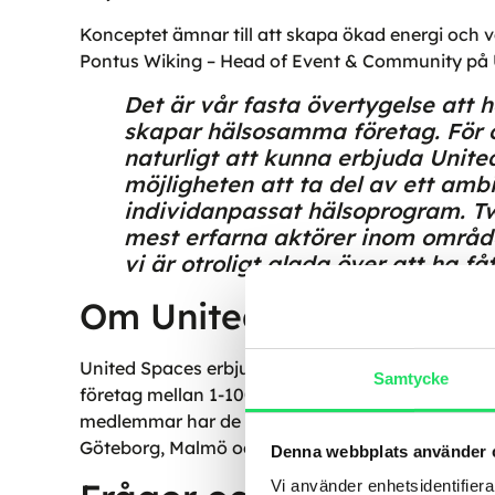
Konceptet ämnar till att skapa ökad energi och
Pontus Wiking – Head of Event & Community på 
Det är vår fasta övertygelse at
skapar hälsosamma företag. För o
naturligt att kunna erbjuda Uni
möjligheten att ta del av ett ambit
individanpassat hälsoprogram. T
mest erfarna aktörer inom område
vi är otroligt glada över att ha få
Om United Spaces
United Spaces erbjuder ett fullservice coworking
Samtycke
företag mellan 1-100+ medarbetare. Tillsamman
medlemmar har de hjälpt företag att växa i 20 år.
Göteborg, Malmö och på Arlanda.
Denna webbplats använder 
Vi använder enhetsidentifierar