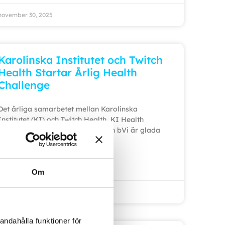
november 30, 2025
Karolinska Institutet och Twitch
Health Startar Årlig Health
Challenge
Det årliga samarbetet mellan Karolinska
Institutet (KI) och Twitch Health, KI Health
Challenge, har inletts. Utmaningen bVi är glada
att
LÄS MER »
Om
november 13, 2025
andahålla funktioner för