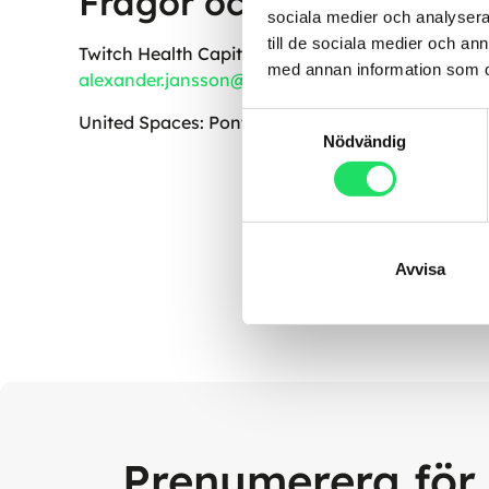
Frågor och kontakt
sociala medier och analysera 
till de sociala medier och a
Twitch Health Capital AB: Alexander Jansson, mo
med annan information som du 
alexander.jansson@twitch.se
.
Samtyckesval
United Spaces: Pontus Wiking, mob+4676-880 78 
Nödvändig
Avvisa
Prenumerera för 