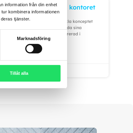
n information från din enhet
A8 – Välbefinnande på kontoret
 tur kombinera informationen
deras tjänster.
Twitch Health fortsätter att utveckla konceptet
för fastighetsbolag som vill erbjuda sina
hyresgäster en hälsoservice integrerad i
Marknadsföring
vardagen. Under pandemin,
LÄS MER »
oktober 21, 2025
Tillåt alla