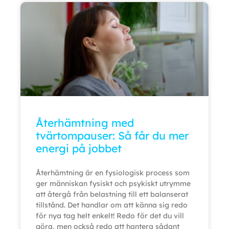
Återhämtning med
tvärtompauser: Så får du mer
energi på jobbet
Återhämtning är en fysiologisk process som
ger människan fysiskt och psykiskt utrymme
att återgå från belastning till ett balanserat
tillstånd. Det handlar om att känna sig redo
för nya tag helt enkelt! Redo för det du vill
göra, men också redo att hantera sådant