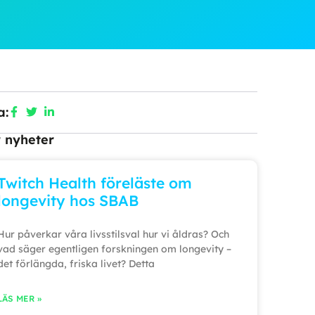
a:
r nyheter
Twitch Health föreläste om
longevity hos SBAB
Hur påverkar våra livsstilsval hur vi åldras? Och
vad säger egentligen forskningen om longevity –
det förlängda, friska livet? Detta
LÄS MER »