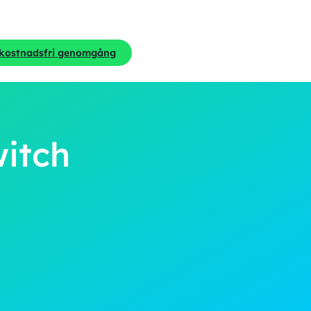
 kostnadsfri genomgång
witch