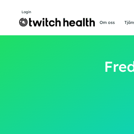
Login
Om oss
Tjän
Fred