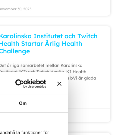
november 30, 2025
Karolinska Institutet och Twitch
Health Startar Årlig Health
Challenge
Det årliga samarbetet mellan Karolinska
Institutet (KI) och Twitch Health, KI Health
Challenge, har inletts. Utmaningen bVi är glada
att
LÄS MER »
Om
november 13, 2025
andahålla funktioner för