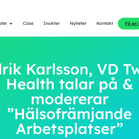
ster
Case
Insikter
Nyheter
Kontakt
Få en
rik Karlsson, VD T
Health talar på &
modererar
”Hälsofrämjande
Arbetsplatser”