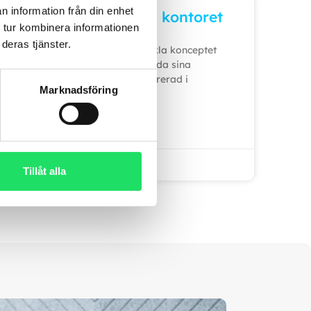
n information från din enhet
A8 – Välbefinnande på kontoret
 tur kombinera informationen
deras tjänster.
Twitch Health fortsätter att utveckla konceptet
för fastighetsbolag som vill erbjuda sina
hyresgäster en hälsoservice integrerad i
Marknadsföring
vardagen. Under pandemin,
LÄS MER »
oktober 21, 2025
Tillåt alla