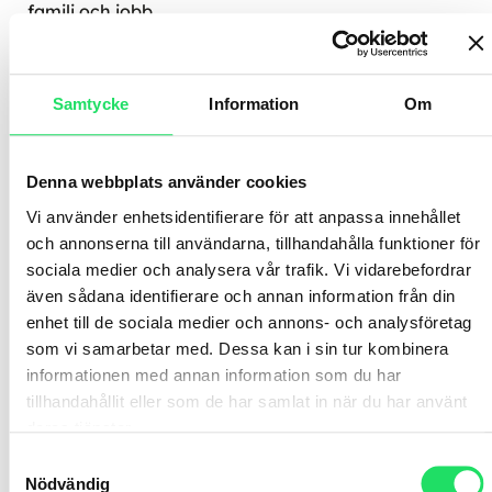
familj och jobb.
Isabell Löwengrip, entreprenör och Ola Ahlvarsso
moderator
Samtycke
Information
Om
Teemu Arina förklarar
Denna webbplats använder cookies
biohacking
Vi använder enhetsidentifierare för att anpassa innehållet
och annonserna till användarna, tillhandahålla funktioner för
Teemu Arina förklarar att biohacking handlar om
sociala medier och analysera vår trafik. Vi vidarebefordrar
att optimera hälsa, välbefinnande och prestation
även sådana identifierare och annan information från din
genom livet. Teemu betonar vikten av prevention
enhet till de sociala medier och annons- och analysföretag
och att hälsovården behöver förändras till förmån
som vi samarbetar med. Dessa kan i sin tur kombinera
för detta.
informationen med annan information som du har
tillhandahållit eller som de har samlat in när du har använt
Teemu Arina, entreprenör och författare samt Ola
deras tjänster.
Ahlvarsson, moderator
Samtyckesval
Nödvändig