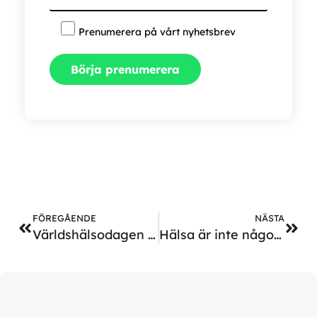
Prenumerera på vårt nyhetsbrev
FÖREGÅENDE
NÄSTA
Världshälsodagen 2025: Fokus på mödra- och nyföddas hälsa
Hälsa är inte något du bockar av – det är något du bygger