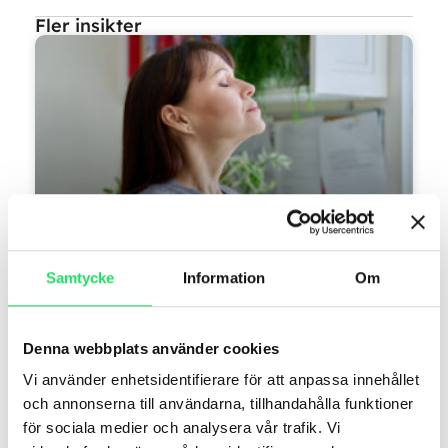
Fler insikter
Återhämtning med
Samtycke
Information
Om
tvärtompauser: Så får du mer
energi på jobbet
Denna webbplats använder cookies
Återhämtning är en fysiologisk process som
Vi använder enhetsidentifierare för att anpassa innehållet
ger människan fysiskt och psykiskt utrymme
och annonserna till användarna, tillhandahålla funktioner
att återgå från belastning till ett balanserat
för sociala medier och analysera vår trafik. Vi
tillstånd.