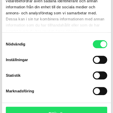
vidarebefordrar även sådana identifierare och annan
information från din enhet till de sociala medier och
LÄS MER »
annons- och analysföretag som vi samarbetar med.
Dessa kan i sin tur kombinera informationen med annan
mars 26, 2026
information som du har tillhandahållit eller som de har
samlat in när du har använt deras tjänster.
Samtyckesval
Nödvändig
Inställningar
Statistik
Marknadsföring
Därför behöver ditt hjärta
både pulshöjning och
återhämtning