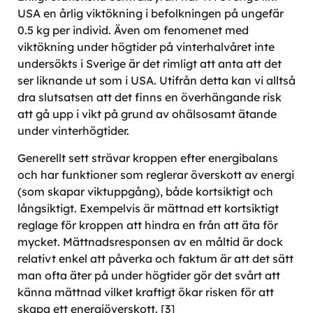
USA en årlig viktökning i befolkningen på ungefär
0.5 kg per individ. Även om fenomenet med
viktökning under högtider på vinterhalvåret inte
undersökts i Sverige är det rimligt att anta att det
ser liknande ut som i USA. Utifrån detta kan vi alltså
dra slutsatsen att det finns en överhängande risk
att gå upp i vikt på grund av ohälsosamt ätande
under vinterhögtider.
Generellt sett strävar kroppen efter energibalans
och har funktioner som reglerar överskott av energi
(som skapar viktuppgång), både kortsiktigt och
långsiktigt. Exempelvis är mättnad ett kortsiktigt
reglage för kroppen att hindra en från att äta för
mycket. Mättnadsresponsen av en måltid är dock
relativt enkel att påverka och faktum är att det sätt
man ofta äter på under högtider gör det svårt att
känna mättnad vilket kraftigt ökar risken för att
skapa ett energiöverskott. [3]