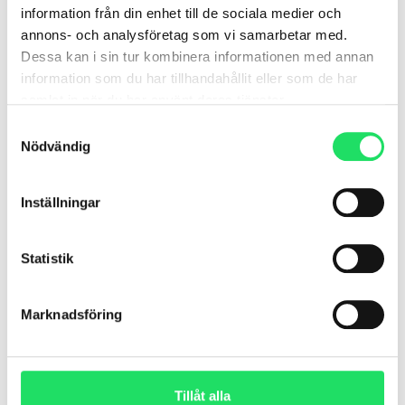
information från din enhet till de sociala medier och
annons- och analysföretag som vi samarbetar med.
Dessa kan i sin tur kombinera informationen med annan
information som du har tillhandahållit eller som de har
samlat in när du har använt deras tjänster.
Samtyckesval
Nödvändig
Inställningar
Återhämtning med
tvärtompauser: Så får du mer
Statistik
energi på jobbet
Återhämtning är en fysiologisk process som
Marknadsföring
ger människan fysiskt och psykiskt utrymme
att återgå från belastning till ett balanserat
tillstånd.
Tillåt alla