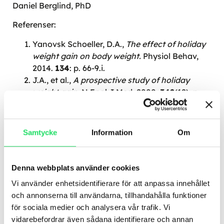
Daniel Berglind, PhD
Referenser:
Yanovsk Schoeller, D.A.,
The effect of holiday
weight gain on body weight.
Physiol Behav,
2014.
134
: p. 66-9.i.
J.A., et al.,
A prospective study of holiday
weight gain.
N Engl J Med, 2000.
342
(12): p.
861-7.
De Castro, J.M.,
Eating behavior: lessons from
the real world of humans.
Nutrition, 2000.
Samtycke
Information
Om
16
(10): p. 800-13.
Denna webbplats använder cookies
Vi använder enhetsidentifierare för att anpassa innehållet
och annonserna till användarna, tillhandahålla funktioner
Dela:
för sociala medier och analysera vår trafik. Vi
vidarebefordrar även sådana identifierare och annan
Fler insikter