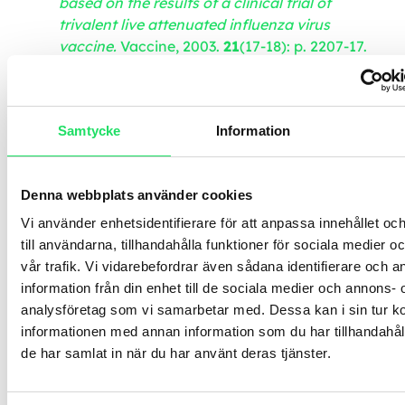
based on the results of a clinical trial of
trivalent live attenuated influenza virus
vaccine.
Vaccine, 2003.
21
(17-18): p. 2207-17.
Bridges, C.B., et al.,
Effectiveness and cost-
benefit of influenza vaccination of healthy
working adults: A randomized controlled trial.
Samtycke
Information
JAMA, 2000.
284
(13): p. 1655-63.
Ahlberg, G. (2004).
Utvärdering av effekten av
influensavaccination hos friska i arbetsför
Denna webbplats använder cookies
ålder.
Stockholm: AB Previa
Vi använder enhetsidentifierare för att anpassa innehållet o
Dela:
till användarna, tillhandahålla funktioner för sociala medier 
vår trafik. Vi vidarebefordrar även sådana identifierare och 
Fler insikter
information från din enhet till de sociala medier och annons- 
analysföretag som vi samarbetar med. Dessa kan i sin tur 
informationen med annan information som du har tillhandahåll
de har samlat in när du har använt deras tjänster.