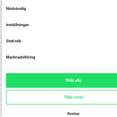
Samtyckesval
Nödvändig
Inställningar
Återhämtning med
tvärtompauser: Så får du mer
Statistik
energi på jobbet
Återhämtning är en fysiologisk process som
Marknadsföring
ger människan fysiskt och psykiskt utrymme
att återgå från belastning till ett balanserat
tillstånd.
Tillåt alla
LÄS MER »
Tillåt urval
mars 26, 2026
Avvisa