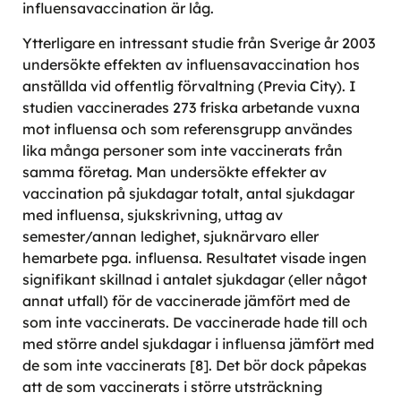
influensavaccination är låg.
Ytterligare en intressant studie från Sverige år 2003
undersökte effekten av influensavaccination hos
anställda vid offentlig förvaltning (Previa City). I
studien vaccinerades 273 friska arbetande vuxna
mot influensa och som referensgrupp användes
lika många personer som inte vaccinerats från
samma företag. Man undersökte effekter av
vaccination på sjukdagar totalt, antal sjukdagar
med influensa, sjukskrivning, uttag av
semester/annan ledighet, sjuknärvaro eller
hemarbete pga. influensa. Resultatet visade ingen
signifikant skillnad i antalet sjukdagar (eller något
annat utfall) för de vaccinerade jämfört med de
som inte vaccinerats. De vaccinerade hade till och
med större andel sjukdagar i influensa jämfört med
de som inte vaccinerats [8]. Det bör dock påpekas
att de som vaccinerats i större utsträckning