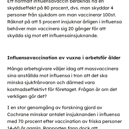
Ett normalt influensavaccin beräknas ha en
skyddseffekt på 80 procent, dvs. man skyddar 4
personer från sjukdom om man vaccinerar 100st.
Räknat på att 5 procent insjuknar årligen i influensa
behöver man vaccinera sig 20 gånger för att
skydda sig mot ett influensainsjuknande.
Influensavaccination av vuxna i arbetsför ålder
Många arbetsgivare väljer idag att massvaccinera
sina anställda mot influensa i tron att det ska
minska sjukfrånvaron och därmed vara
kostnadseffektivt för företaget. Frågan är om det
verkligen gör det?
I en stor genomgång av forskning gjord av
Cochrane minskar antalet insjuknanden i influensa
med 70 procent efter vaccination av friska personer
14-60 år gamla. Rapporten fann dock att