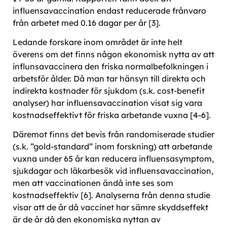
influensavaccination endast reducerade frånvaro
från arbetet med 0.16 dagar per år [3].
Ledande forskare inom området är inte helt
överens om det finns någon ekonomisk nytta av att
influnsavaccinera den friska normalbefolkningen i
arbetsför ålder. Då man tar hänsyn till direkta och
indirekta kostnader för sjukdom (s.k. cost-benefit
analyser) har influensavaccination visat sig vara
kostnadseffektivt för friska arbetande vuxna [4-6].
Däremot finns det bevis från randomiserade studier
(s.k. ”gold-standard” inom forskning) att arbetande
vuxna under 65 år kan reducera influensasymptom,
sjukdagar och läkarbesök vid influensavaccination,
men att vaccinationen ändå inte ses som
kostnadseffektiv [6]. Analyserna från denna studie
visar att de år då vaccinet har sämre skyddseffekt
är de år då den ekonomiska nyttan av