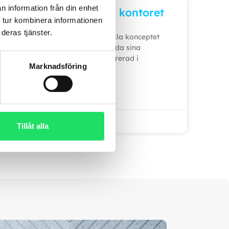
n information från din enhet
A8 – Välbefinnande på kontoret
 tur kombinera informationen
deras tjänster.
Twitch Health fortsätter att utveckla konceptet
för fastighetsbolag som vill erbjuda sina
hyresgäster en hälsoservice integrerad i
Marknadsföring
vardagen. Under pandemin,
LÄS MER »
oktober 21, 2025
Tillåt alla