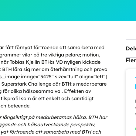
 fått förnyat förtroende att samarbeta med
Del
ammet vilar på tre viktiga pelare; motion,
Fle
 när Tobias Kjellin BTH:s VD nyligen kickade
ck BTH lära sig mer om återhämtning och prova
s_image image=”5425″ size=”full” align=”left”]
 Superstark Challenge där BTH:s medarbetare
 för olika hälsosamma val. Effekten av
ilsprofil som är ett enkelt och samtidigt
 och beteende.
r långsiktigt på medarbetarnas hälsa. BTH har
ggande och hälsoutvecklande perspektiv,
förnyat förtroende att samarbeta med BTH och