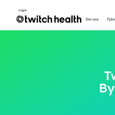
Login
Om oss
Tjän
T
By