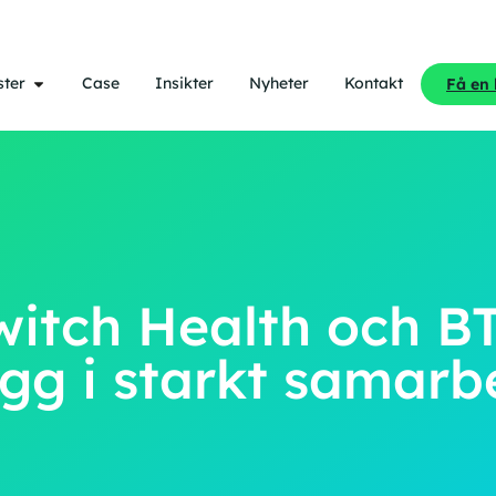
ster
Case
Insikter
Nyheter
Kontakt
Få en
witch Health och B
gg i starkt samarb