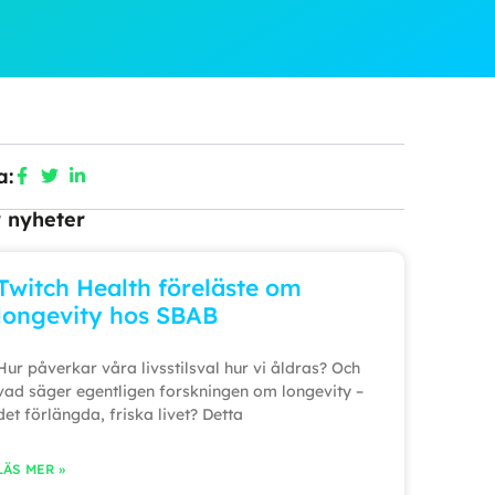
a:
r nyheter
Twitch Health föreläste om
longevity hos SBAB
Hur påverkar våra livsstilsval hur vi åldras? Och
vad säger egentligen forskningen om longevity –
det förlängda, friska livet? Detta
LÄS MER »