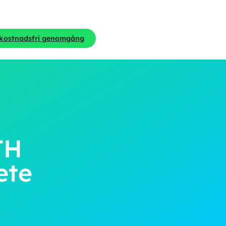
 kostnadsfri genomgång
TH
ete