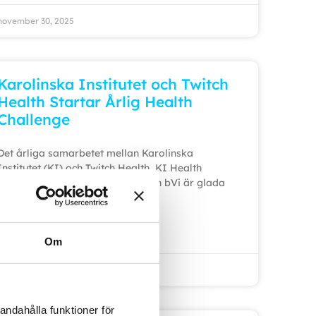
november 30, 2025
Karolinska Institutet och Twitch
Health Startar Årlig Health
Challenge
Det årliga samarbetet mellan Karolinska
Institutet (KI) och Twitch Health, KI Health
Challenge, har inletts. Utmaningen bVi är glada
att
LÄS MER »
Om
november 13, 2025
andahålla funktioner för