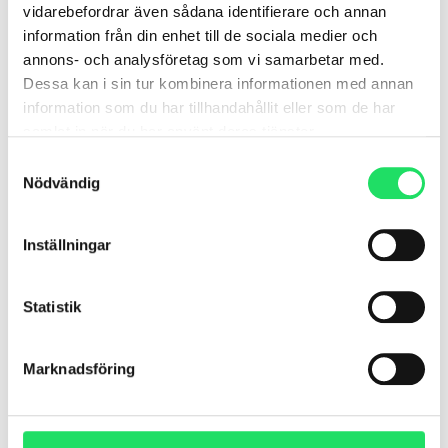
tillstånd.
vidarebefordrar även sådana identifierare och annan
information från din enhet till de sociala medier och
LÄS MER »
annons- och analysföretag som vi samarbetar med.
Dessa kan i sin tur kombinera informationen med annan
information som du har tillhandahållit eller som de har
mars 26, 2026
samlat in när du har använt deras tjänster.
Samtyckesval
Nödvändig
Inställningar
Statistik
Marknadsföring
Därför behöver ditt hjärta
både pulshöjning och