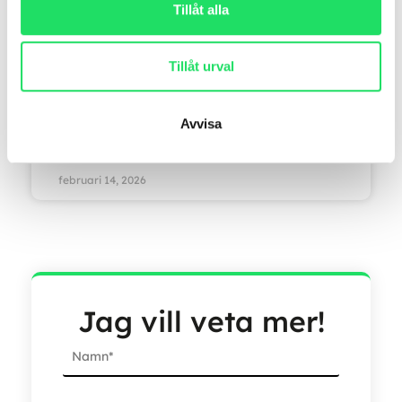
återhämtning
Tillåt alla
Hjärtat är mer än bara vilken muskel som
Tillåt urval
helst! I medicinsk mening är det en pump som
cirkulerar blod, men
Avvisa
LÄS MER »
februari 14, 2026
Jag vill veta mer!