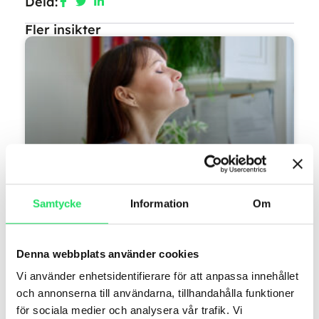
Dela:
Fler insikter
Samtycke
Information
Om
Återhämtning med
tvärtompauser: Så får du mer
energi på jobbet
Denna webbplats använder cookies
Vi använder enhetsidentifierare för att anpassa innehållet
Återhämtning är en fysiologisk process som
ger människan fysiskt och psykiskt utrymme
och annonserna till användarna, tillhandahålla funktioner
att återgå från belastning till ett balanserat
för sociala medier och analysera vår trafik. Vi