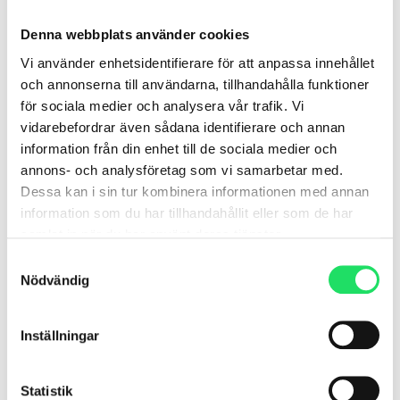
Det årliga samarbetet mellan Karolinska
Institutet (KI) och Twitch Health, KI Health
Denna webbplats använder cookies
Challenge, har inletts. Utmaningen bVi är
glada att
Vi använder enhetsidentifierare för att anpassa innehållet
och annonserna till användarna, tillhandahålla funktioner
LÄS MER »
för sociala medier och analysera vår trafik. Vi
vidarebefordrar även sådana identifierare och annan
information från din enhet till de sociala medier och
november 13, 2025
annons- och analysföretag som vi samarbetar med.
Dessa kan i sin tur kombinera informationen med annan
information som du har tillhandahållit eller som de har
A8 – Välbefinnande på
samlat in när du har använt deras tjänster.
kontoret
Samtyckesval
Nödvändig
Twitch Health fortsätter att utveckla konceptet
för fastighetsbolag som vill erbjuda sina
hyresgäster en hälsoservice integrerad i
Inställningar
vardagen. Under pandemin,
Statistik
LÄS MER »