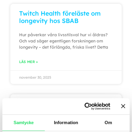
Twitch Health föreläste om
longevity hos SBAB
Hur påverkar våra livsstilsval hur vi åldras?
Och vad säger egentligen forskningen om
longevity – det förlängda, friska livet? Detta
LÄS MER »
november 30, 2025
Karolinska Institutet och
Twitch Health Startar Årlig
Health Challenge
Samtycke
Information
Om