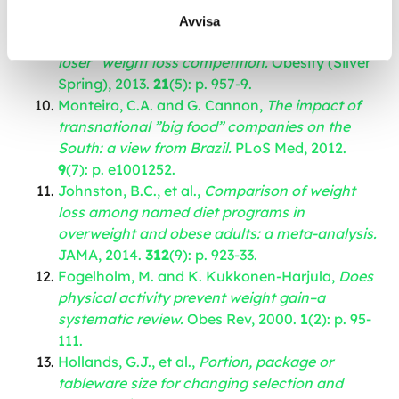
(Lond), 2013.
37
(12): p. 1614
.
Avvisa
Hall, K.D.,
Diet versus exercise in ”the biggest
loser” weight loss competition.
Obesity (Silver
Spring), 2013.
21
(5): p. 957-9.
Monteiro, C.A. and G. Cannon,
The impact of
transnational ”big food” companies on the
South: a view from Brazil.
PLoS Med, 2012.
9
(7): p. e1001252.
Johnston, B.C., et al.,
Comparison of weight
loss among named diet programs in
overweight and obese adults: a meta-analysis.
JAMA, 2014.
312
(9): p. 923-33.
Fogelholm, M. and K. Kukkonen-Harjula,
Does
physical activity prevent weight gain–a
systematic review.
Obes Rev, 2000.
1
(2): p. 95-
111.
Hollands, G.J., et al.,
Portion, package or
tableware size for changing selection and