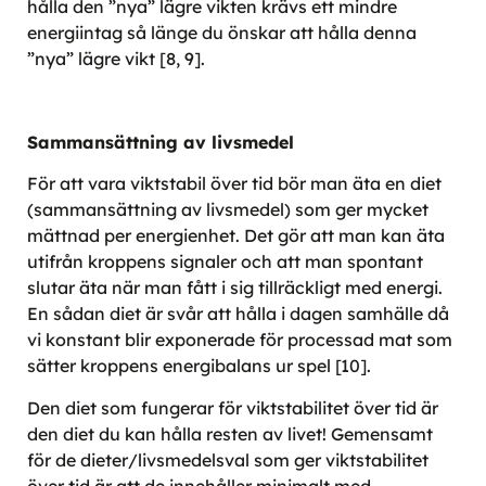
hålla den ”nya” lägre vikten krävs ett mindre
energiintag så länge du önskar att hålla denna
”nya” lägre vikt [8, 9].
Sammansättning av livsmedel
För att vara viktstabil över tid bör man äta en diet
(sammansättning av livsmedel) som ger mycket
mättnad per energienhet. Det gör att man kan äta
utifrån kroppens signaler och att man spontant
slutar äta när man fått i sig tillräckligt med energi.
En sådan diet är svår att hålla i dagen samhälle då
vi konstant blir exponerade för processad mat som
sätter kroppens energibalans ur spel [10].
Den diet som fungerar för viktstabilitet över tid är
den diet du kan hålla resten av livet! Gemensamt
för de dieter/livsmedelsval som ger viktstabilitet
över tid är att de innehåller minimalt med