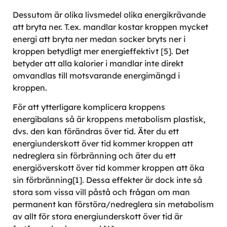
Dessutom är olika livsmedel olika energikrävande
att bryta ner. T.ex. mandlar kostar kroppen mycket
energi att bryta ner medan socker bryts ner i
kroppen betydligt mer energieffektivt [5]. Det
betyder att alla kalorier i mandlar inte direkt
omvandlas till motsvarande energimängd i
kroppen.
För att ytterligare komplicera kroppens
energibalans så är kroppens metabolism plastisk,
dvs. den kan förändras över tid. Äter du ett
energiunderskott över tid kommer kroppen att
nedreglera sin förbränning och äter du ett
energiöverskott över tid kommer kroppen att öka
sin förbränning[1]. Dessa effekter är dock inte så
stora som vissa vill påstå och frågan om man
permanent kan förstöra/nedreglera sin metabolism
av allt för stora energiunderskott över tid är