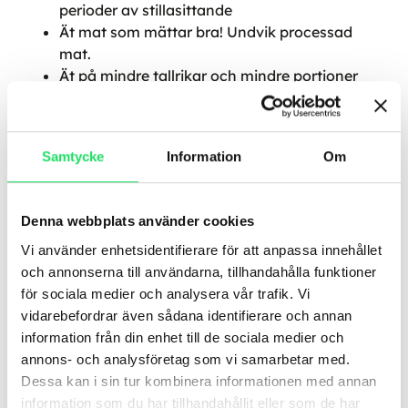
perioder av stillasittande
Ät mat som mättar bra! Undvik processad
mat.
Ät på mindre tallrikar och mindre portioner
Daniel Berglind, PhD
Samtycke
Information
Om
Referenser
Hall, K.D., et al.,
Energy balance and its
Denna webbplats använder cookies
components: implications for body weight
regulation.
Am J Clin Nutr, 2012.
95
(4): p. 989-
Vi använder enhetsidentifierare för att anpassa innehållet
94.
och annonserna till användarna, tillhandahålla funktioner
Sabharwal, S., et al.,
The methodological
för sociala medier och analysera vår trafik. Vi
quality of health economic evaluations for the
vidarebefordrar även sådana identifierare och annan
management of hip fractures: A systematic
information från din enhet till de sociala medier och
review of the literature.
Surgeon, 2014.
annons- och analysföretag som vi samarbetar med.
Swinburn, B., G. Sacks, and E. Ravussin,
Dessa kan i sin tur kombinera informationen med annan
Increased food energy supply is more than
information som du har tillhandahållit eller som de har