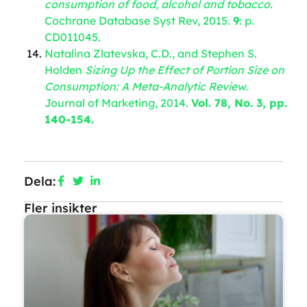
consumption of food, alcohol and tobacco.
Cochrane Database Syst Rev, 2015.
9
: p.
CD011045.
Natalina Zlatevska, C.D., and Stephen S.
Holden
Sizing Up the Effect of Portion Size on
Consumption: A Meta-Analytic Review.
Journal of Marketing, 2014.
Vol. 78, No. 3, pp.
140-154.
Dela:
Fler insikter