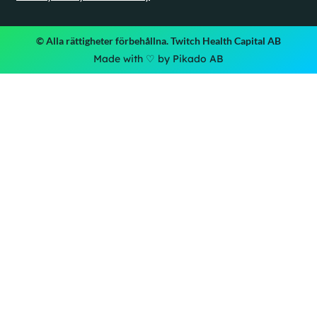
© Alla rättigheter förbehållna. Twitch Health Capital AB
Made with ♡ by Pikado AB