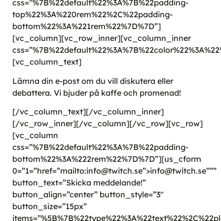
css=”%7B%22default%22%3A%7B%22padding-
top%22%3A%220rem%22%2C%22padding-
bottom%22%3A%221rem%22%7D%7D”]
[vc_column][vc_row_inner][vc_column_inner
css=”%7B%22default%22%3A%7B%22color%22%3A%2
[vc_column_text]
Lämna din e-post om du vill diskutera eller
debattera. Vi bjuder på kaffe och promenad!
[/vc_column_text][/vc_column_inner]
[/vc_row_inner][/vc_column][/vc_row][vc_row]
[vc_column
css=”%7B%22default%22%3A%7B%22padding-
bottom%22%3A%222rem%22%7D%7D”][us_cform
0=”1=”href=”mailto:info@twitch.se”>info@twitch.se”””
button_text=”Skicka meddelande!”
button_align=”center” button_style=”3″
button_size=”15px”
items=”%5B%7B%22type%22%3A%22text%22%2C%22pl