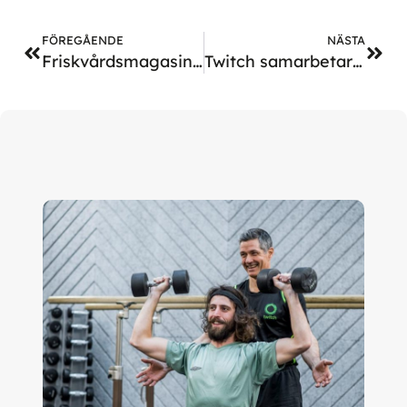
FÖREGÅENDE
NÄSTA
Friskvårdsmagasinet skriver om studie utförd av KI och Twitch
Twitch samarbetar med psykologstudenter från KI