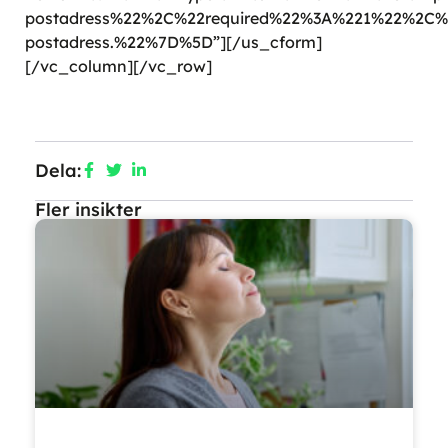
postadress%22%2C%22required%22%3A%221%22%2C%
postadress.%22%7D%5D”][/us_cform]
[/vc_column][/vc_row]
Dela:
Fler insikter