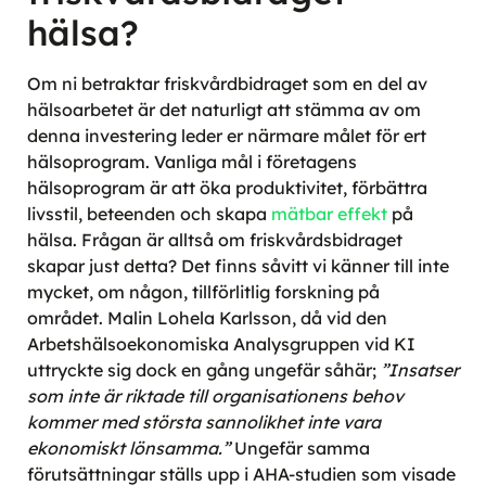
hälsa?
Om ni betraktar friskvårdbidraget som en del av
hälsoarbetet är det naturligt att stämma av om
denna investering leder er närmare målet för ert
hälsoprogram. Vanliga mål i företagens
hälsoprogram är att öka produktivitet, förbättra
livsstil, beteenden och skapa
mätbar effekt
på
hälsa. Frågan är alltså om friskvårdsbidraget
skapar just detta? Det finns såvitt vi känner till inte
mycket, om någon, tillförlitlig forskning på
området. Malin Lohela Karlsson, då vid den
Arbetshälsoekonomiska Analysgruppen
vid KI
uttryckte sig dock en gång ungefär såhär;
”Insatser
som inte är riktade till organisationens behov
kommer med största sannolikhet inte vara
ekonomiskt lönsamma.”
Ungefär samma
förutsättningar ställs upp i
AHA
-studien som visade